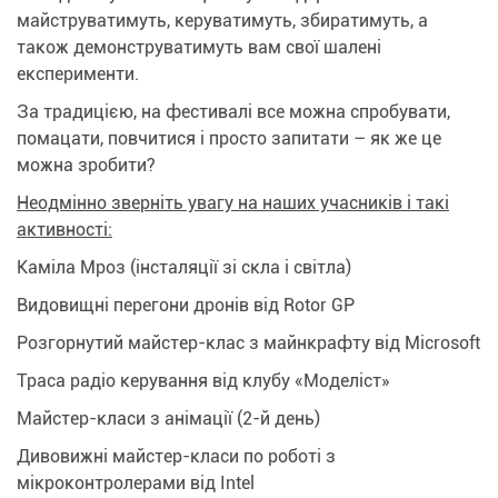
майструватимуть, керуватимуть, збиратимуть, а
також демонструватимуть вам свої шалені
експерименти.
За традицією, на фестивалі все можна спробувати,
помацати, повчитися і просто запитати – як же це
можна зробити?
Неодмінно зверніть увагу на наших учасників і такі
активності:
Каміла Мроз (інсталяції зі скла і світла)
Видовищні перегони дронів від Rotor GP
Розгорнутий майстер-клас з майнкрафту від Microsoft
Траса радіо керування від клубу «Моделіст»
Майстер-класи з анімації (2-й день)
Дивовижні майстер-класи по роботі з
мікроконтролерами від Intel