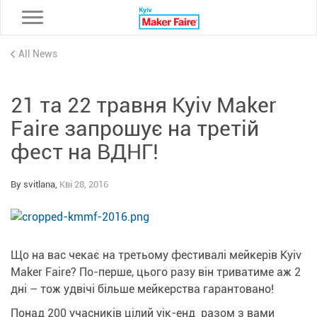
Toggle navigation
All News
21 та 22 травня Kyiv Maker
Faire запрошує на третій
фест на ВДНГ!
By svitlana,
Кві 28, 2016
Що на вас чекає на третьому фестивалі мейкерів Kyiv
Maker Faire? По-перше, цього разу він триватиме аж 2
дні – тож удвічі більше мейкерства гарантовано!
Понад 200 учасників цілий уік-енд разом з вами