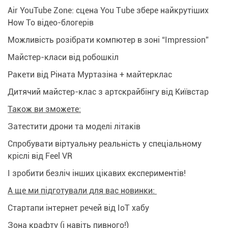
Air YouTube Zonе: сцена You Тube збере найкрутіших
How To відео-блогерів
Можливість розібрати компютер в зоні “Impression”
Майстер-класи від робошкіл
Ракети від Ріната Муртазіна + майтерклас
Дитячий майстер-клас з артскрайбінгу від Київстар
Також ви зможете:
Затестити дрони та моделі літаків
Спробувати віртуальну реальність у спеціальному
кріслі від Feel VR
І зробити безліч інших цікавих експериментів!
А ще ми підготували для вас новинки:
Стартапи інтернет речей від IoT хабу
Зона крафту (і навіть пивного!)