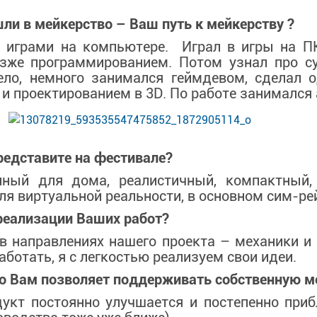
шли в мейкерство – Ваш путь к мейкерству ?
я
и
грами на компьютере.
Играл в игры на П
озже программированием. Потом узнал про с
ело, немного занимался геймдевом, сделал о
 и проектированием в 3D. По работе занимался
редставите на фестивале?
ный для дома, реалистичный, компактный,
я виртуальной реальности, в основном сим-рей
реализации Ваших работ?
в направлениях нашего проекта – механики и
ботать, я с легкостью реализуем свои идеи.
что Вам позволяет поддерживать собственную 
дукт постоянно улучшается и постепенно приб