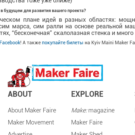
изводства тоже уже ближе)
 в будущем для развития вашего проекта?
ическом плане идей в разных областях: мощ
 сим марса, сим ралли на основе реальной м
тях, “бесконечная” скалолазная стенка и много 
Facebook
! А также
покупайте билеты
на Kyiv Maini Maker F
ABOUT
EXPLORE
About Maker Faire
Make:
magazine
Maker Movement
Maker Faire
Advertise
Maker Shed