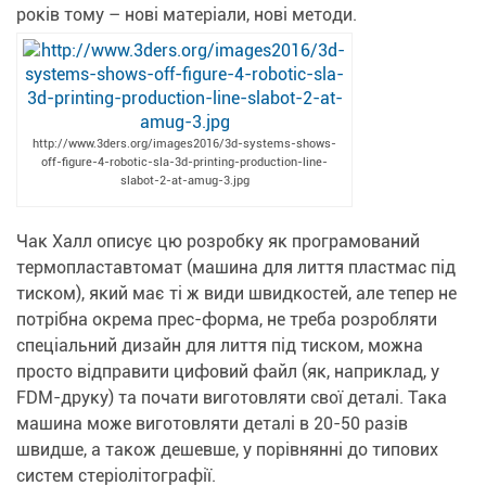
років тому – нові матеріали, нові методи.
http://www.3ders.org/images2016/3d-systems-shows-
off-figure-4-robotic-sla-3d-printing-production-line-
slabot-2-at-amug-3.jpg
Чак Халл описує цю розробку як програмований
термопластавтомат (машина для лиття пластмас під
тиском), який має ті ж види швидкостей, але тепер не
потрібна окрема прес-форма, не треба розробляти
спеціальний дизайн для лиття під тиском, можна
просто відправити цифовий файл (як, наприклад, у
FDM-друку) та почати виготовляти свої деталі. Така
машина може виготовляти деталі в 20-50 разів
швидше, а також дешевше, у порівнянні до типових
систем стеріолітографії.