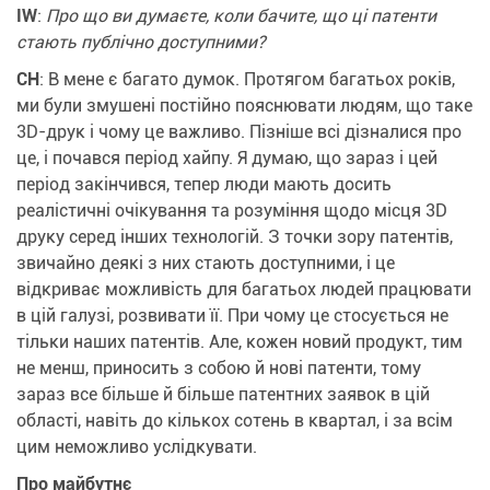
IW
:
Про що ви думаєте, коли бачите, що ці патенти
стають публічно доступними?
CH
: В мене є багато думок. Протягом багатьох років,
ми були змушені постійно пояснювати людям, що таке
3D-друк і чому це важливо. Пізніше всі дізналися про
це, і почався період хайпу. Я думаю, що зараз і цей
період закінчився, тепер люди мають досить
реалістичні очікування та розуміння щодо місця 3D
друку серед інших технологій. З точки зору патентів,
звичайно деякі з них стають доступними, і це
відкриває можливість для багатьох людей працювати
в цій галузі, розвивати її. При чому це стосується не
тільки наших патентів. Але, кожен новий продукт, тим
не менш, приносить з собою й нові патенти, тому
зараз все більше й більше патентних заявок в цій
області, навіть до кількох сотень в квартал, і за всім
цим неможливо услідкувати.
Про майбутнє