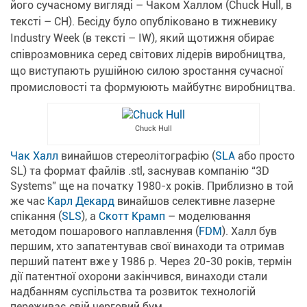
його сучасному вигляді – Чаком Халлом (Chuck Hull, в
тексті – CH). Бесіду було опубліковано в тижневику
Industry Week (в тексті – IW), який щотижня обирає
співрозмовника серед світових лідерів виробництва,
що виступають рушійною силою зростання сучасної
промисловості та формуюють майбутнє виробництва.
Chuck Hull
Чак Халл
винайшов стереолітографію (
SLA
або просто
SL) та формат файлів .stl, заснував компанію “3D
Systems” ще на початку 1980-х років. Приблизно в той
же час
Карл Декард
винайшов селективне лазерне
спікання (
SLS
), а
Скотт Крамп
– моделювання
методом пошарового наплавлення (
FDM
). Халл був
першим, хто запатентував свої винаходи та отримав
перший патент вже у 1986 р. Через 20-30 років, термін
дії патентної охорони закінчився, винаходи стали
надбанням суспільства та розвиток технологій
переживає свій черговий бум.