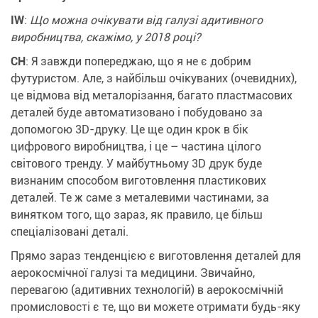
IW
:
Що можна очікувати від галузі адитивного
виробництва, скажімо, у 2018 році?
CH
: Я завжди попереджаю, що я не є добрим
футуристом. Але, з найбільш очікуваних (очевидних),
це відмова від металорізання, багато пластмасових
деталей буде автоматизовано і побудовано за
допомогою 3D-друку. Це ще один крок в бік
цифрового виробництва, і це – частина цілого
світового тренду. У майбутньому 3D друк буде
визнаним способом виготовлення пластикових
деталей. Те ж саме з металевими частинами, за
винятком того, що зараз, як правило, це більш
спеціалізовані деталі.
Прямо зараз тенденцією є виготовлення деталей для
аерокосмічної галузі та медицини
. Звичайно,
перевагою (
адитивних технологій
) в аерокосмічній
промисловості є те, що ви можете отримати будь-яку