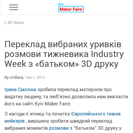
Toggle navigation
All News
Переклад вибраних уривків
розмови тижневика Industry
Week з «батьком» 3D друку
By svitlana,
Чер 1, 2016
Ірина Смоліна
зробила переклад матеріали про
видатну людину, та люб’язно дозволила нам викласти
його на сайті Kyiv Maker Faire.
З нагоди п`ятниці та початку
Європейського тижня
мейкерів
, вирішила зробити швидкий переклад
вибраних моментів
розмови
з “батьком” 3D друку у