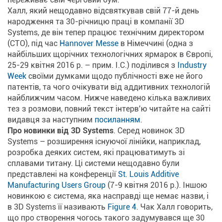
Халл, який нещодавно відсвяткував свій 77-й день
народження та 30-річницю праці в компанії 3D
Systems, де він тепер працює технічним директором
(СТО), під час
Hannover Messe
в Німеччині (
одна з
найбільших щорічних технологічних ярмарок в Європі,
25-29 квітня 2016 р. – прим. І.С.
) поділився з
Industry
Week
своїми думками щодо публічності вже не його
патентів, та чого очікувати від аддитивних технологій
найближчим часом. Нижче наведено кілька важливих
тез з розмови, повний текст інтерв’ю читайте на сайті
видавця за наступним
посиланням
.
Про новинки від 3D Systems
. Серед новинок 3D
Systems – розширення існуючої лінійки, наприклад,
розробка деяких систем, які працюватимуть зі
сплавами титану. Ці системи нещодавно були
представлені на конференції
St. Louis Additive
Manufacturing Users Group
(
7-9 квітня 2016 р.
). Іншою
новинкою є система, яка насправді ще немає назви, і
в 3D Systems її називають
Figure 4
. Чак Халл говорить,
що про створення чогось такого задумувався ще 30