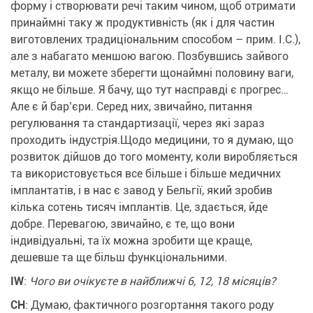
форму і створювати речі таким чином, щоб отримати
принаймні таку ж продуктивність (
як і для частин
виготовлених традиціональним способом – прим. І.С.
),
але з набагато меншою вагою. Позбувшись зайвого
металу, ви можете зберегти щонаймні половину ваги,
якщо не більше. Я бачу, що тут насправді є прогрес…
Але є й бар’єри. Серед них, звичайно, питання
регулювання та стандартизації, через які зараз
проходить індустрія.Щодо медицини, то я думаю, що
розвиток дійшов до того моменту, коли виробляється
та використовується все більше і більше медичних
імплантатів, і в нас є завод у Бельгії, який зробив
кілька сотень тисяч імплантів. Це, здається, йде
добре. Перевагою, звичайно, є те, що вони
індивідуальні, та їх можна зробити ще краще,
дешевше та ще більш функціональними.
IW
:
Чого ви очікуєте в найближчі 6, 12, 18 місяців?
CH
: Думаю, фактичного розгортання такого роду