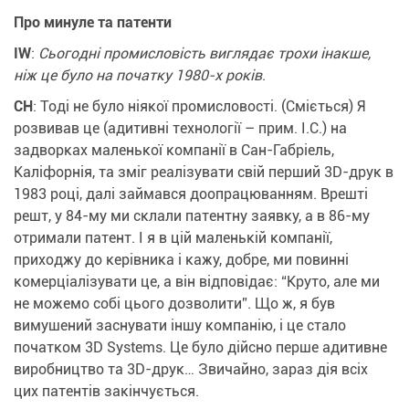
Про минуле та патенти
IW
:
Сьогодні промисловість виглядає трохи інакше,
ніж це було на початку 1980-х років
.
CH
: Тоді не було ніякої промисловості. (
Сміється
) Я
розвивав це (
адитивні технології
–
прим. І.С.
) на
задворках маленької компанії в Сан-Габріель,
Каліфорнія, та зміг реалізувати свій перший 3D-друк в
1983 році, далі займався доопрацюванням. Врешті
решт, у 84-му ми склали патентну заявку, а в 86-му
отримали патент. І я в цій маленькій компанії,
приходжу до керівника і кажу, добре, ми повинні
комерціалізувати це, а він відповідає: “Круто, але ми
не можемо собі цього дозволити”. Що ж, я був
вимушений заснувати іншу компанію, і це стало
початком 3D Systems. Це було дійсно перше адитивне
виробництво та 3D-друк… Звичайно, зараз дія всіх
цих патентів закінчується.