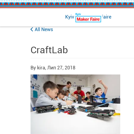
Kyiv Mini Maker Faire
All News
CraftLab
By kira,
Лип 27, 2018