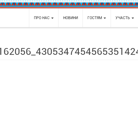
ПРО НАС
НОВИНИ
ГОСТЯМ
УЧАСТЬ
162056_430534745456535142